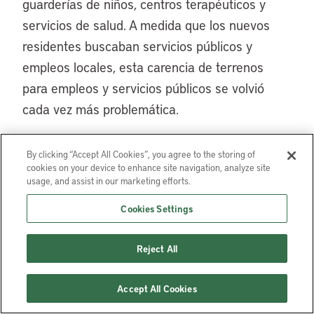
guarderías de niños, centros terapéuticos y
servicios de salud. A medida que los nuevos
residentes buscaban servicios públicos y
empleos locales, esta carencia de terrenos
para empleos y servicios públicos se volvió
cada vez más problemática.
Cuando la Gran Recesión golpeó al país y
By clicking “Accept All Cookies”, you agree to the storing of
ocurrió la caída del mercado inmobiliario, la
cookies on your device to enhance site navigation, analyze site
oferta de lotes residenciales superó
usage, and assist in our marketing efforts.
ampliamente la demanda, por lo que muchos
Cookies Settings
de estos lotes quedaron sujetos a ejecución
hipotecaria. Maricopa enfrentó este desafío y
Reject All
aprovechó la oportunidad para reexaminar sus
patrones de crecimiento y, así, abordar el
Accept All Cookies
problema de la gran cantidad de subdivisiones