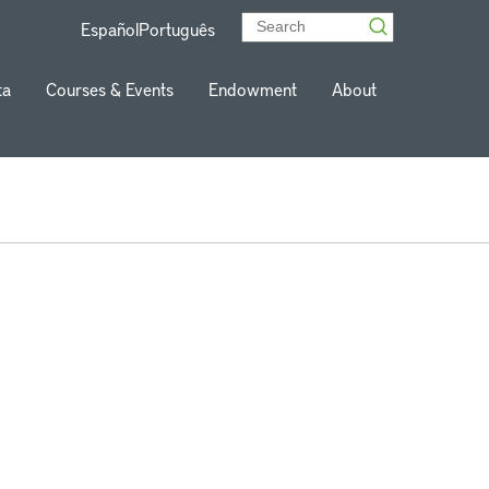
Español
Português
ta
Courses & Events
Endowment
About