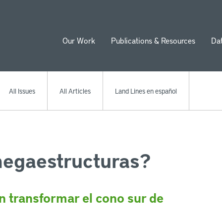
Our Work
Publications & Resources
Da
ion
All Issues
All Articles
Land Lines en español
megaestructuras?
 transformar el cono sur de