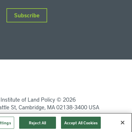
Subscribe
nkedIn
Instagram
Facebook
YouTube
Podcasts
Bluesky
 Institute of Land Policy © 2026
attle St, Cambridge, MA 02138-3400 USA
Privacy
Terms of Service
ttings
Reject All
Accept All Cookies