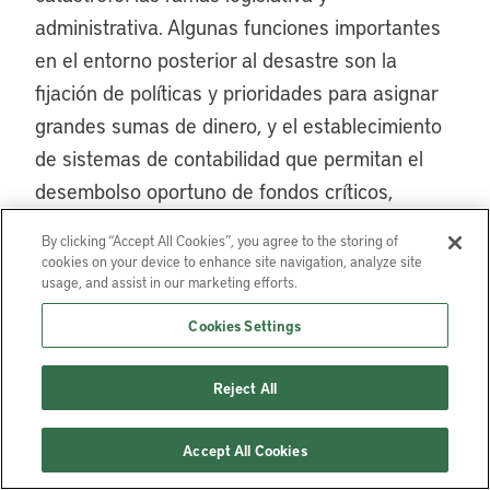
administrativa. Algunas funciones importantes
en el entorno posterior al desastre son la
fijación de políticas y prioridades para asignar
grandes sumas de dinero, y el establecimiento
de sistemas de contabilidad que permitan el
desembolso oportuno de fondos críticos,
proporcionando al mismo tiempo transpa-rencia
By clicking “Accept All Cookies”, you agree to the storing of
y minimizando la corrupción.
cookies on your device to enhance site navigation, analyze site
usage, and assist in our marketing efforts.
Algunas organizaciones, como la entidad a nivel
Cookies Settings
estatal GSDMA de India, se establecen
específicamente para reunir todos los fondos
Reject All
de recuperación en un solo lugar, para poder
asignarlos y desembolsarlos más adelante.
Accept All Cookies
Algunas entidades, como una de las tres ramas