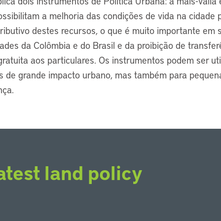
lica dois instrumentos de Política Urbana: a mais-valia
ssibilitam a melhoria das condições de vida na cidade p
stributivo destes recursos, o que é muito importante em
ades da Colômbia e do Brasil e da proibição de transfer
gratuita aos particulares. Os instrumentos podem ser ut
s de grande impacto urbano, mas também para pequen
nça.
atest land policy