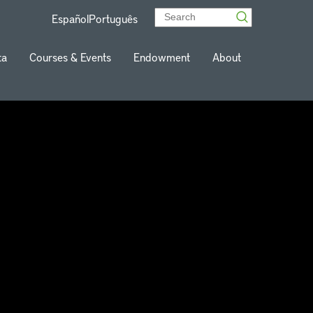
Español
Português
ta
Courses & Events
Endowment
About