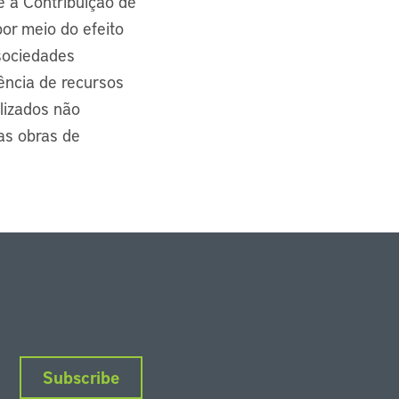
 e a Contribuição de
or meio do efeito
 sociedades
ência de recursos
ilizados não
as obras de
Subscribe