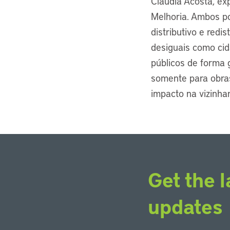
Claudia Acosta, exp
Melhoria. Ambos po
distributivo e redi
desiguais como cid
públicos de forma 
somente para obra
impacto na vizinha
Get the l
updates