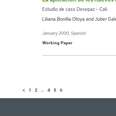
Estudio de caso Desepaz – Cali
Liliana Bonilla Otoya and Juber Ga
January 2000, Spanish
Working Paper
<
1
2
…
4
5
6