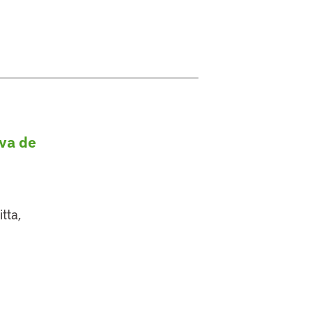
iva de
tta,