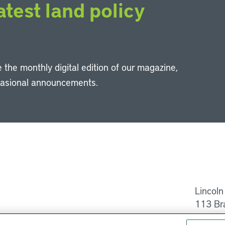
atest land policy
 the monthly digital edition of our magazine,
casional announcements.
Li
Lincoln
113 Br