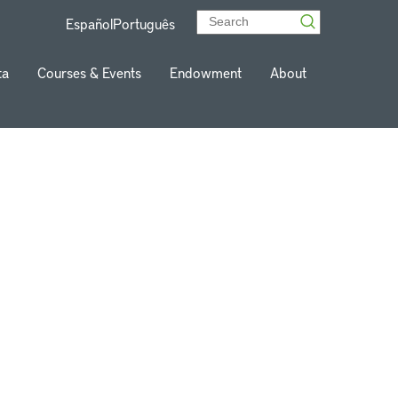
Español
Português
ta
Courses & Events
Endowment
About