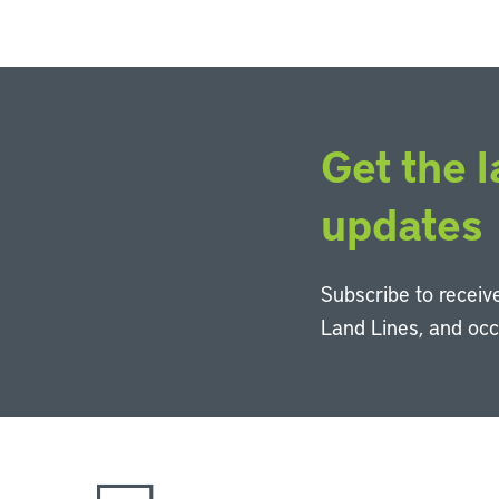
Get the l
updates
Subscribe to receive
Land Lines, and oc