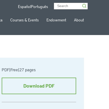
Español
Português
ta
Courses & Events
Endowment
About
PDF
|
Free
|
27 pages
Download PDF