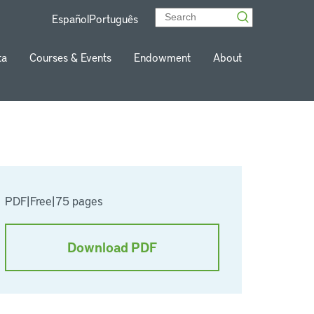
Español
Português
ta
Courses & Events
Endowment
About
PDF
|
Free
|
75 pages
Download PDF