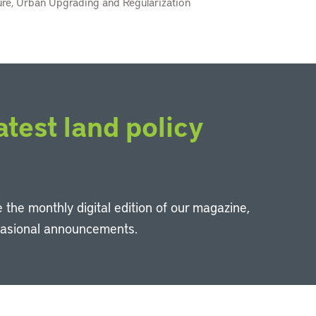
nure, Urban Upgrading and Regularization
atest land policy
 the monthly digital edition of our magazine,
casional announcements.