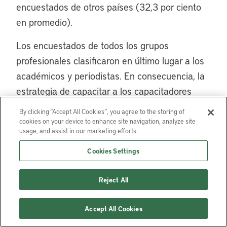
encuestados de otros países (32,3 por ciento
en promedio).
Los encuestados de todos los grupos
profesionales clasificaron en último lugar a los
académicos y periodistas. En consecuencia, la
estrategia de capacitar a los capacitadores
parecería ser contraproducente, en la medida
By clicking “Accept All Cookies”, you agree to the storing of
en que no se considera a los académicos como
cookies on your device to enhance site navigation, analyze site
usage, and assist in our marketing efforts.
actores importantes para reducir la resistencia
a las políticas de recuperación de plusvalías.
Cookies Settings
Este resultado respalda el enfoque del
Reject All
programa del Instituto Lincoln sobre la
construcción de capacidad entre las
Accept All Cookies
autoridades públicas directamente involucradas