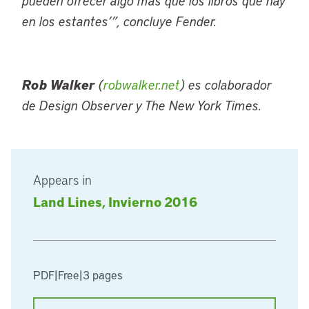
pueden ofrecer algo más que los libros que hay
en los estantes’”, concluye Fender.
Rob Walker
(
robwalker.net
) es colaborador
de Design Observer y
The New York Times
.
Appears in
Land Lines, Invierno 2016
PDF
|
Free
|
3 pages