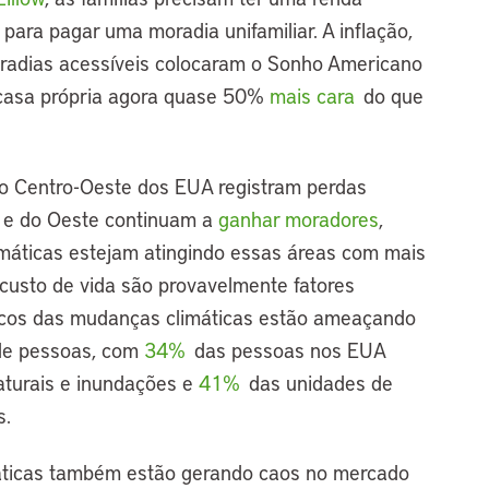
 para pagar uma moradia unifamiliar. A inflação,
oradias acessíveis colocaram o Sonho Americano
casa própria agora quase 50%
mais cara
do que
do Centro-Oeste dos EUA registram perdas
l e do Oeste continuam a
ganhar moradores
,
áticas estejam atingindo essas áreas com mais
r custo de vida são provavelmente fatores
ticos das mudanças climáticas estão ameaçando
 de pessoas, com
34%
das pessoas nos EUA
aturais e inundações e
41%
das unidades de
s.
áticas também estão gerando caos no mercado