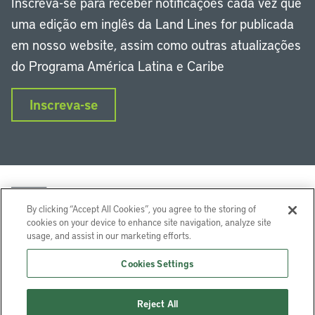
Inscreva-se para receber notificações cada vez que
uma edição em inglês da Land Lines for publicada
em nosso website, assim como outras atualizações
do Programa América Latina e Caribe
Inscreva-se
By clicking “Accept All Cookies”, you agree to the storing of
cookies on your device to enhance site navigation, analyze site
usage, and assist in our marketing efforts.
LinkedIn
Instagram
Facebook
Twitter
YouTube
Podcasts
Cookies Settings
Lincoln Institute of Land Policy © 2024
Reject All
113 Brattle St, Cambridge, MA 02138-3400 USA