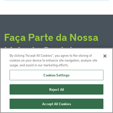
Faça Parte da Nossa
Lista de Contatos
By clicking “Accept All Cookies”, you agree to the storing of
cookies on your device to enhance site navigation, analyze site
Inscreva-se para receber notificações cada vez que
usage, and assist in our marketing efforts.
uma edição em inglês da Land Lines for publicada
Cookies Settings
em nosso website, assim como outras atualizações
do Programa América Latina e Caribe
Reject All
Inscreva-se
Accept All Cookies