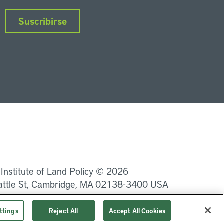
Suscribirse
nkedIn
Instagram
Facebook
Twitter
YouTube
Podcasts
 Institute of Land Policy © 2026
attle St, Cambridge, MA 02138-3400 USA
Privacidad
Términos de uso
ttings
Reject All
Accept All Cookies