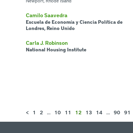
Newport, Rhode Island
Camilo Saavedra
Escuela de Economía y Ciencia Política de
Londres, Reino Unido
Carla J. Robinson
National Housing Institute
<
1
2
…
10
11
12
13
14
…
90
91