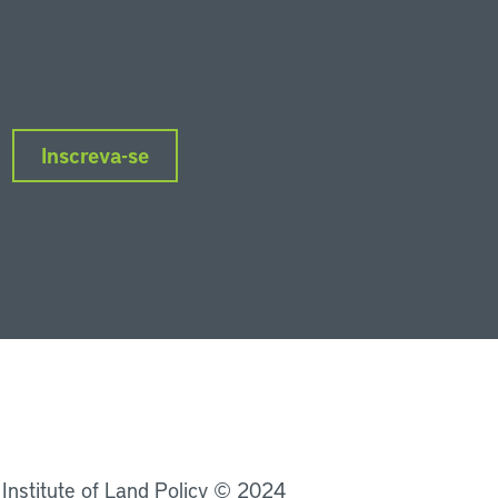
Inscreva-se
nkedIn
Instagram
Facebook
Twitter
YouTube
Podcasts
 Institute of Land Policy © 2024