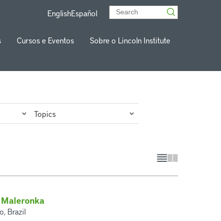
English
Español
s
Cursos e Eventos
Sobre o Lincoln Institute
Search all content
Pesquisa
Topics
 Maleronka
, Brazil