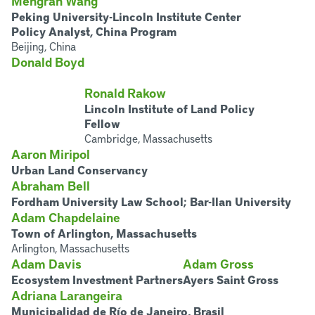
Mengran Wang
Peking University-Lincoln Institute Center
Policy Analyst, China Program
Beijing, China
Donald Boyd
Ronald Rakow
Lincoln Institute of Land Policy
Fellow
Cambridge, Massachusetts
Aaron Miripol
Urban Land Conservancy
Abraham Bell
Fordham University Law School; Bar-Ilan University
Adam Chapdelaine
Town of Arlington, Massachusetts
Arlington, Massachusetts
Adam Davis
Adam Gross
Ecosystem Investment Partners
Ayers Saint Gross
Adriana Larangeira
Municipalidad de Río de Janeiro, Brasil