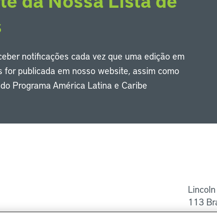
te da Nossa Lista de
s
eceber notificações cada vez que uma edição em
s for publicada em nosso website, assim como
s do Programa América Latina e Caribe
Li
Lincoln
113 Br