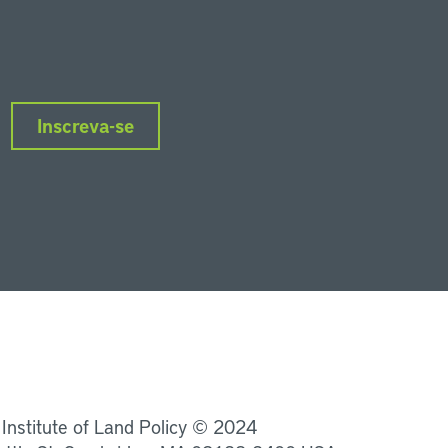
Inscreva-se
nkedIn
Instagram
Facebook
Twitter
YouTube
Podcasts
 Institute of Land Policy © 2024