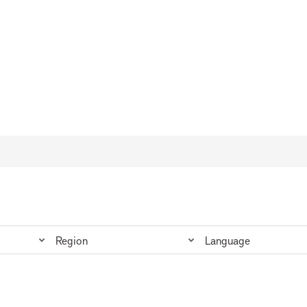
a e o Caribe
Region
Language