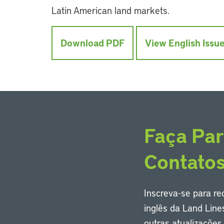
Latin American land markets.
Download PDF
View English Issu
Faça Par
Contato
Inscreva-se para r
inglês da Land Line
outras atualizaçõe