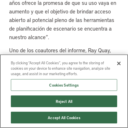
años ofrece la promesa de que su uso vaya en
aumento y que el objetivo de brindar acceso
abierto al potencial pleno de las herramientas
de planificación de escenario se encuentra a
nuestro alcance”.
Uno de los coautores del informe, Ray Quay,
investigador del Centro de Decisión para una
By clicking “Accept All Cookies”, you agree to the storing of
Ciudad del Desierto de la Universidad Estatal
cookies on your device to enhance site navigation, analyze site
usage, and assist in our marketing efforts.
de Arizona, dice que ha estado utilizando la
metodología de planificación exploratoria de
Cookies Settings
escenarios desde hace 20 años. Si bien ve que
los planificadores de recursos, aguas y
Reject All
bosques la usan, todavía no se ha popularizado
entre los planificadores de suelo y los
Accept All Cookies
urbanistas. “Pienso que indudablemente en