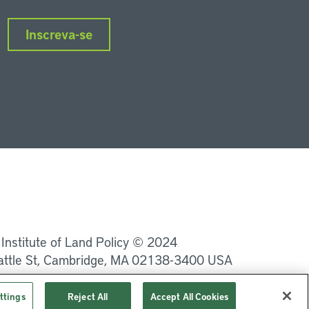
Inscreva-se
nkedIn
Instagram
Facebook
Twitter
YouTube
Podcasts
 Institute of Land Policy © 2024
attle St, Cambridge, MA 02138-3400 USA
Privacidade
Termos de Serviço
ttings
Reject All
Accept All Cookies