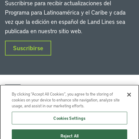
Suscribirse para recibir actualizaciones del
Programa para Latinoamérica y el Caribe y cada
vez que la edición en español de Land Lines sea
publicada en nuestro sitio web.
Suscribirse
By clicking “Accept All Cookies”, you agree to the storing of
cookies on your device to enhance site navigation, analyze site
usage, and assist in our marketing efforts.
LinkedIn
Instagram
Facebook
Twitter
YouTube
Podcasts
Cookies Settings
Lincoln Institute of Land Policy © 2026
Reject All
113 Brattle St, Cambridge, MA 02138-3400 USA