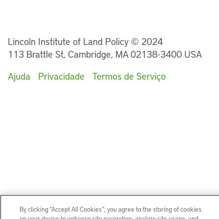
LinkedIn
Instagram
Facebook
Twitter
YouTube
Podcasts
Lincoln Institute of Land Policy © 2024
113 Brattle St, Cambridge, MA 02138-3400 USA
Ajuda
Privacidade
Termos de Serviço
By clicking “Accept All Cookies”, you agree to the storing of cookies
on your device to enhance site navigation, analyze site usage, and