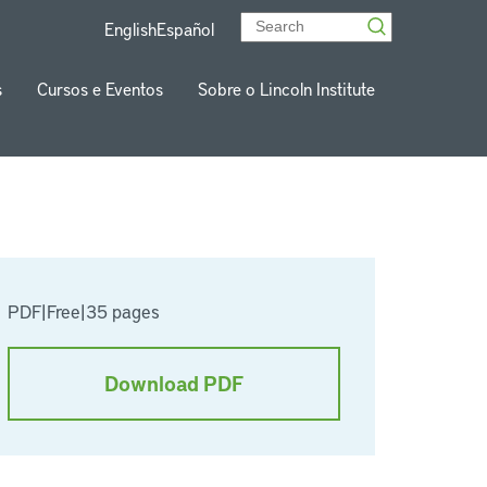
English
Español
s
Cursos e Eventos
Sobre o Lincoln Institute
PDF
|
Free
|
35 pages
Download PDF