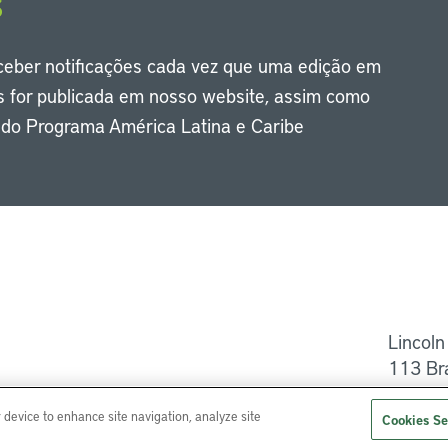
s
eceber notificações cada vez que uma edição em
s for publicada em nosso website, assim como
s do Programa América Latina e Caribe
Li
Lincoln
113 Br
Ajuda
r device to enhance site navigation, analyze site
Cookies Se