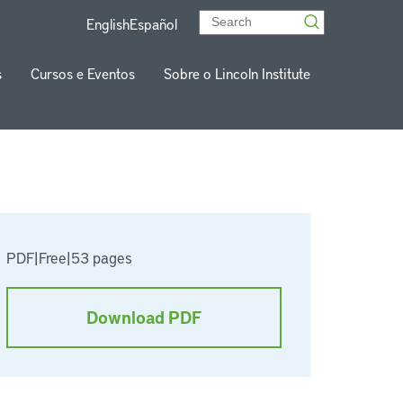
English
Español
s
Cursos e Eventos
Sobre o Lincoln Institute
PDF
|
Free
|
53 pages
Download PDF