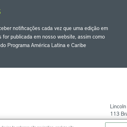
s
eceber notificações cada vez que uma edição em
s for publicada em nosso website, assim como
s do Programa América Latina e Caribe
Li
Lincoln
113 Br
Ajuda