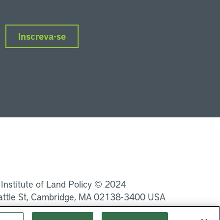
Inscreva-se
nkedIn
Instagram
Facebook
Twitter
YouTube
Podcasts
 Institute of Land Policy © 2024
attle St, Cambridge, MA 02138-3400 USA
Privacidade
Termos de Serviço