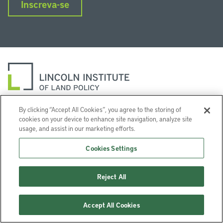
Inscreva-se
By clicking “Accept All Cookies”, you agree to the storing of
LinkedIn
Instagram
Facebook
Twitter
YouTube
Podcasts
cookies on your device to enhance site navigation, analyze site
usage, and assist in our marketing efforts.
Lincoln Institute of Land Policy © 2024
113 Brattle St, Cambridge, MA 02138-3400 USA
Cookies Settings
Ajuda
Privacidade
Termos de Serviço
Reject All
Accept All Cookies