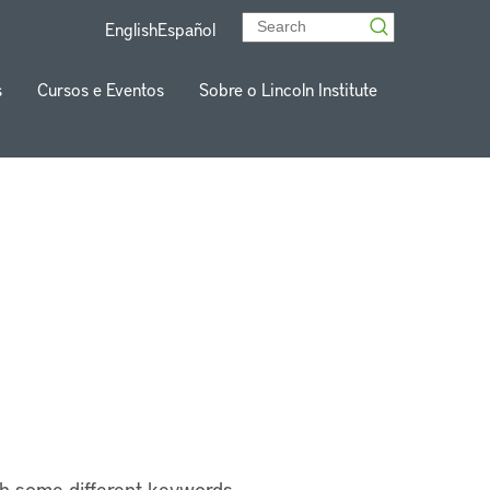
English
Español
s
Cursos e Eventos
Sobre o Lincoln Institute
th some different keywords.