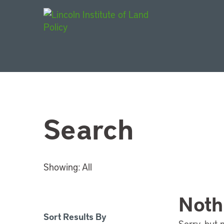
Main Navigat
Search
Showing:
All
Noth
Sort Results By
Sorry, but 