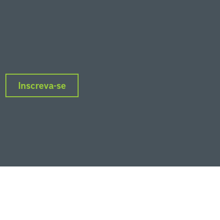
Inscreva-se
nkedIn
Instagram
Facebook
Twitter
YouTube
Podcasts