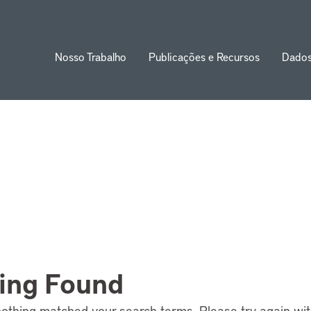
Nosso Trabalho
Publicações e Recursos
Dado
ion
ing Found
nothing matched your search terms. Please try again wi