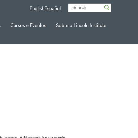
English
Español
s
Cursos e Eventos
Sobre o Lincoln Institute
th some different keywords.