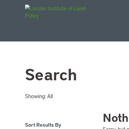
Main Navigat
Search
Showing:
All
Noth
Sort Results By
Sorry, but 