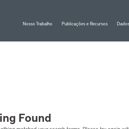
Nosso Trabalho
Publicações e Recursos
Dado
ion
ing Found
nothing matched your search terms. Please try again wi