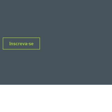
Inscreva-se
nkedIn
Instagram
Facebook
Twitter
YouTube
Podcasts