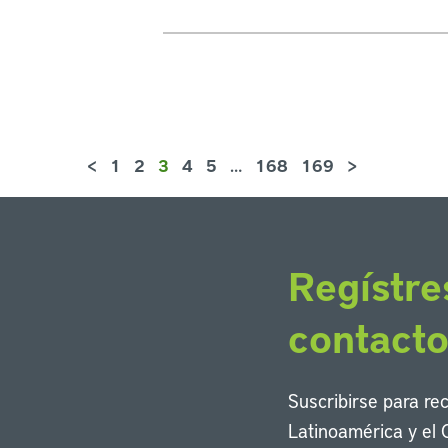
<
1
2
3
4
5
…
168
169
>
Regístre
contact
Suscribirse para re
Latinoamérica y el 