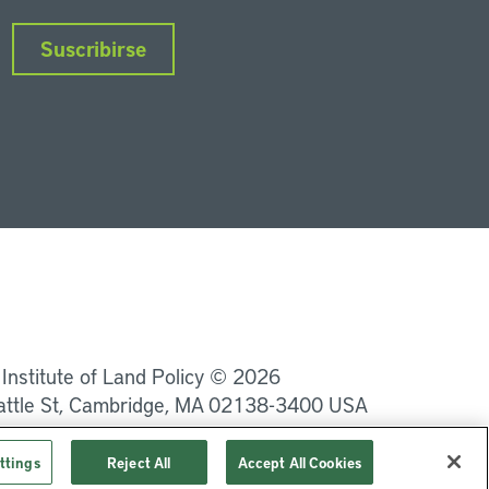
Suscribirse
nkedIn
Instagram
Facebook
Twitter
YouTube
Podcasts
 Institute of Land Policy © 2026
attle St, Cambridge, MA 02138-3400 USA
Privacidad
Términos de uso
ttings
Reject All
Accept All Cookies