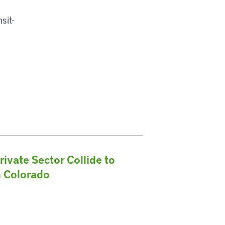
sit-
ivate Sector Collide to
n Colorado