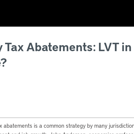
 Tax Abatements: LVT in
e?
x abatements is a common strategy by many jurisdictio