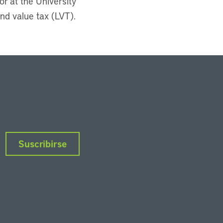
r at the University
nd value tax (LVT).
Suscribirse