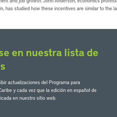
nt and job growth. John Anderson, economics professo
, has studied how these incentives are similar to the la
se en nuestra lista de
os
cibir actualizaciones del Programa para
Caribe y cada vez que la edición en español de
icada en nuestro sitio web.