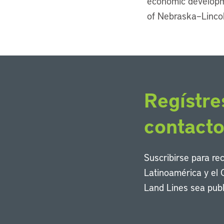
economic developme
of Nebraska–Lincoln
Regístre
contact
Suscribirse para re
Latinoamérica y el 
Land Lines sea publ