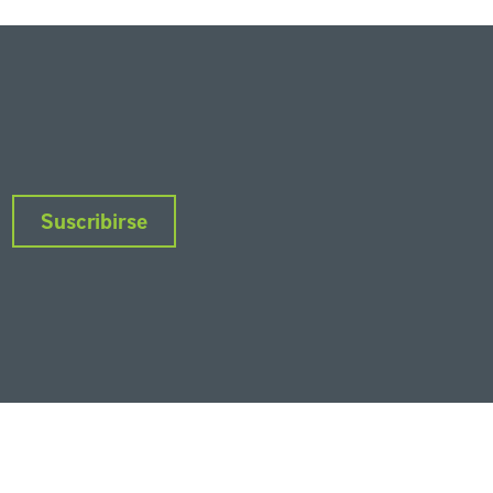
Suscribirse
nkedIn
Instagram
Facebook
Twitter
YouTube
Podcasts