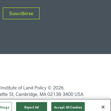
Suscribirse
nkedIn
Instagram
Facebook
Twitter
YouTube
Podcasts
 Institute of Land Policy © 2026
attle St, Cambridge, MA 02138-3400 USA
Privacidad
Términos de uso
ttings
Reject All
Accept All Cookies