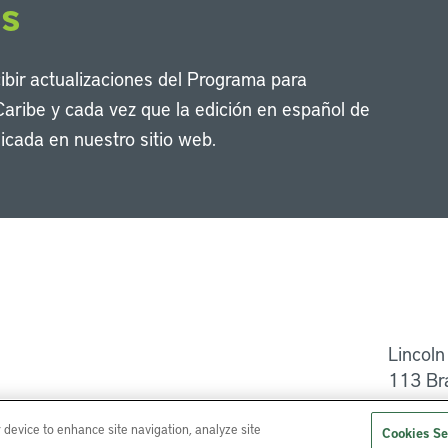
os
cibir actualizaciones del Programa para
Caribe y cada vez que la edición en español de
icada en nuestro sitio web.
Li
Lincoln
113 Br
Ayuda
r device to enhance site navigation, analyze site
Cookies Se