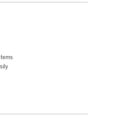
ystems
sily