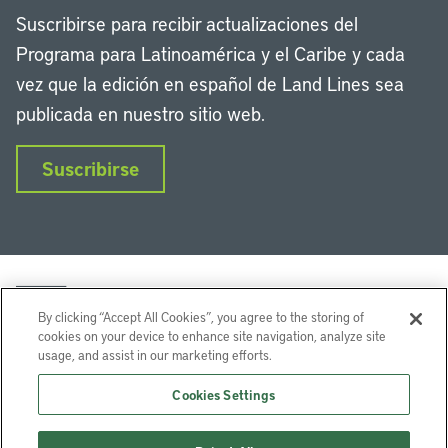
Suscribirse para recibir actualizaciones del
Programa para Latinoamérica y el Caribe y cada
vez que la edición en español de Land Lines sea
publicada en nuestro sitio web.
Suscribirse
By clicking “Accept All Cookies”, you agree to the storing of
cookies on your device to enhance site navigation, analyze site
usage, and assist in our marketing efforts.
LinkedIn
Instagram
Facebook
Twitter
YouTube
Podcasts
Cookies Settings
Lincoln Institute of Land Policy © 2026