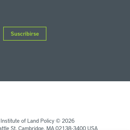
Suscribirse
nkedIn
Instagram
Facebook
Twitter
YouTube
Podcasts
 Institute of Land Policy © 2026
attle St, Cambridge, MA 02138-3400 USA