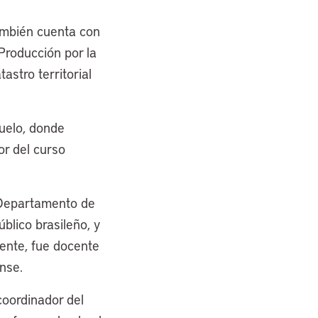
ambién cuenta con
Producción por la
astro territorial
Suelo, donde
or del curso
 Departamento de
blico brasileño, y
mente, fue docente
nse.
coordinador del