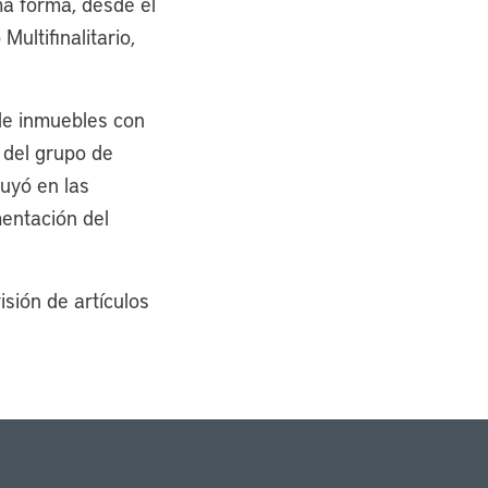
ma forma, desde el
ultifinalitario,
de inmuebles con
ó del grupo de
buyó en las
mentación del
isión de artículos