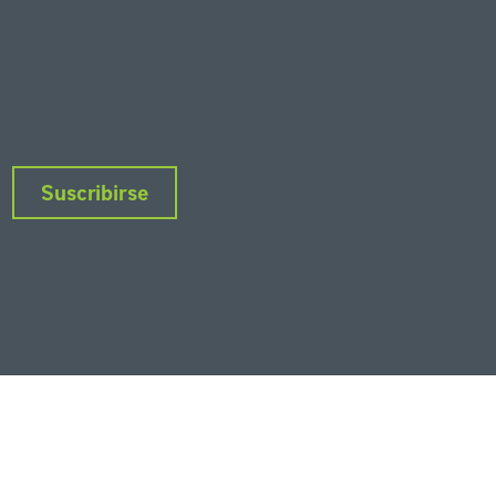
Suscribirse
nkedIn
Instagram
Facebook
Twitter
YouTube
Podcasts