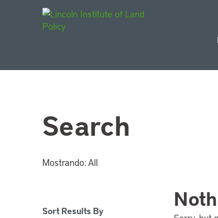
Main Navigat
Search
Mostrando:
All
Noth
Sort Results By
Sorry, but 