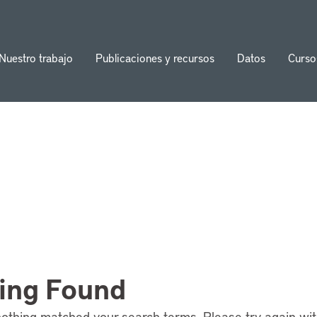
Nuestro trabajo
Publicaciones y recursos
Datos
Curso
ion
ing Found
nothing matched your search terms. Please try again wi