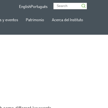
English
Português
s y eventos
Patrimonio
Acerca del Instituto
th some different keywords.